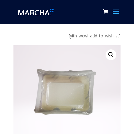
[yith_wcwl_add_to_wishlist]