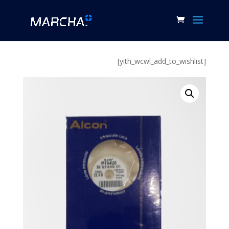
[yith_wcwl_add_to_wishlist]