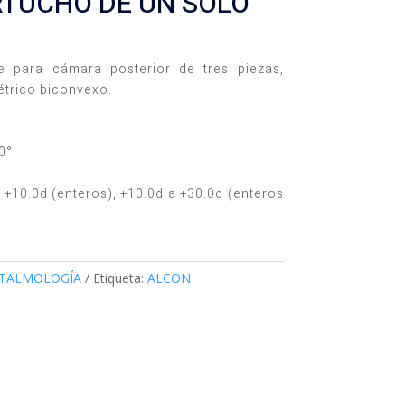
RTUCHO DE UN SOLO
le para cámara posterior de tres piezas,
étrico biconvexo.
0°
 +10.0d (enteros), +10.0d a +30.0d (enteros
TALMOLOGÍA
Etiqueta:
ALCON