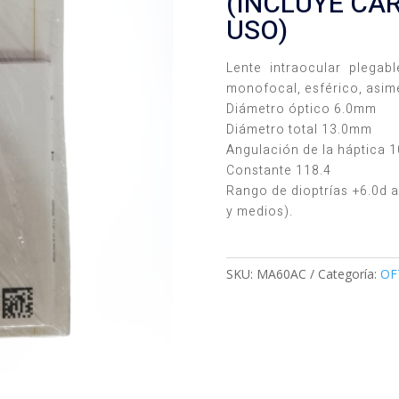
(INCLUYE CA
USO)
Lente intraocular plegab
monofocal, esférico, asim
Diámetro óptico 6.0mm
Diámetro total 13.0mm
Angulación de la háptica 1
Constante 118.4
Rango de dioptrías +6.0d a
y medios).
SKU:
MA60AC
Categoría:
OF