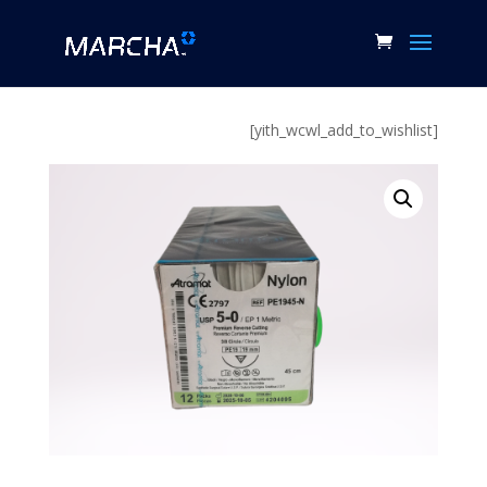
[yith_wcwl_add_to_wishlist]