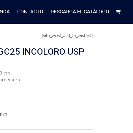
ENDA
CONTACTO
DESCARGA EL CATÁLOGO
[yith_wcwl_add_to_wishlist]
PGC25 INCOLORO USP
70 cm
upra-sharp
pzs.