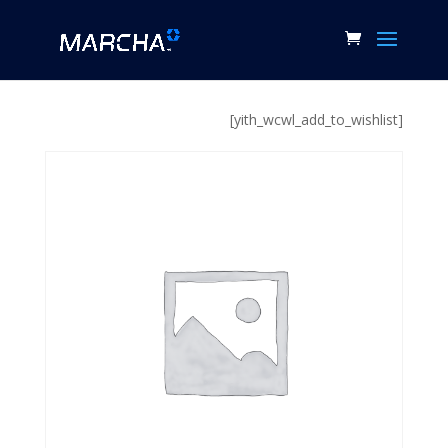
[yith_wcwl_add_to_wishlist]