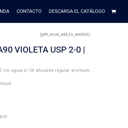
ENDA
CONTACTO
DESCARGA EL CATÁLOGO
[yith_wcwl_add_to_wishlist]
90 VIOLETA USP 2-0 |
70 cm aguja sr-36 ahusada regular premium
remium
 pzs