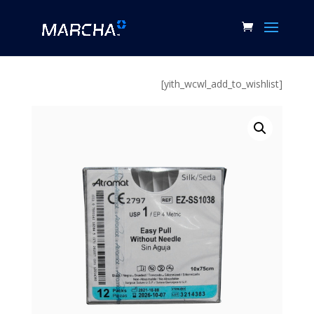
[yith_wcwl_add_to_wishlist]