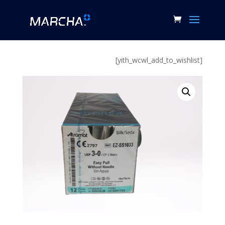
[yith_wcwl_add_to_wishlist]