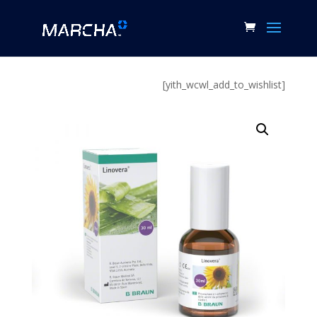
[yith_wcwl_add_to_wishlist]