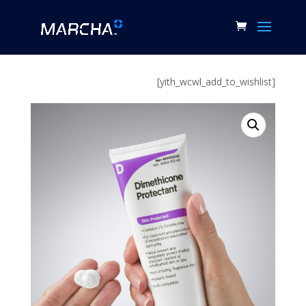
[yith_wcwl_add_to_wishlist]