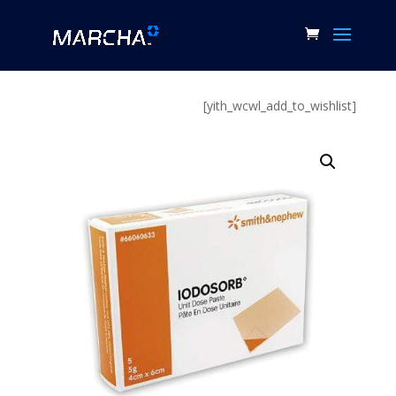
[yith_wcwl_add_to_wishlist]