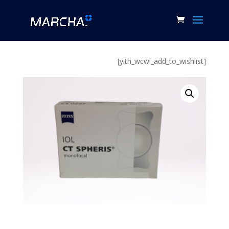
[yith_wcwl_add_to_wishlist]